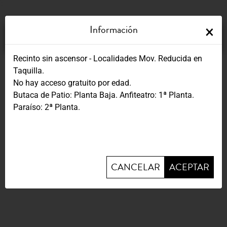
,
Información
×
¿Qué día quieres ir?
Recinto sin ascensor - Localidades Mov. Reducida en
Taquilla.
No hay acceso gratuito por edad.
Butaca de Patio: Planta Baja. Anfiteatro: 1ª Planta.
18
Domingo,
19:00
Paraíso: 2ª Planta.
oct.
CANCELAR
ACEPTAR